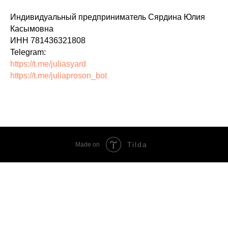
Индивидуальный предприниматель Сярдина Юлия
Касымовна
ИНН 781436321808
Telegram:
https://t.me/juliasyard
https://t.me/juliaproson_bot
Tilda
Made on